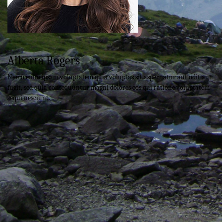
Alberta Rogers
Nemo enim ipsam voluptatem quia voluptas sit aspernatur aut odit aut
fugit, sed quia consequuntur magni dolores eos qui ratione voluptatem
sequi nesciunt.