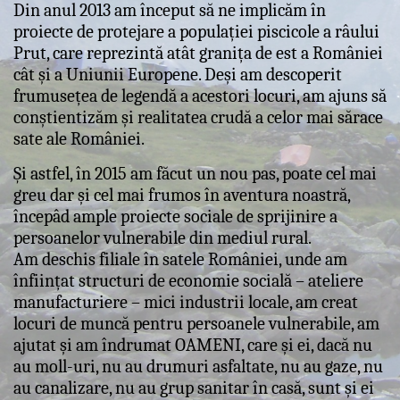
Din anul 2013 am început să ne implicăm în
proiecte de protejare a populației piscicole a râului
Prut, care reprezintă atât granița de est a României
cât și a Uniunii Europene. Deși am descoperit
frumusețea de legendă a acestori locuri, am ajuns să
conștientizăm și realitatea crudă a celor mai sărace
sate ale României.
Și astfel, în 2015 am făcut un nou pas, poate cel mai
greu dar și cel mai frumos în aventura noastră,
începâd ample proiecte sociale de sprijinire a
persoanelor vulnerabile din mediul rural.
Am deschis filiale în satele României, unde am
înființat structuri de economie socială – ateliere
manufacturiere – mici industrii locale, am creat
locuri de muncă pentru persoanele vulnerabile, am
ajutat și am îndrumat OAMENI, care și ei, dacă nu
au moll-uri, nu au drumuri asfaltate, nu au gaze, nu
au canalizare, nu au grup sanitar în casă, sunt și ei